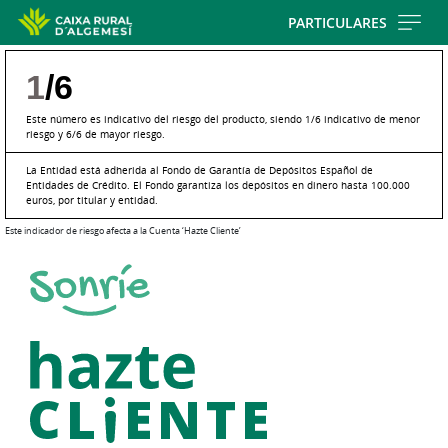
Skip
PARTICULARES
to
main
1
/6
contentt
Este número es indicativo del riesgo del producto, siendo 1/6 indicativo de menor
riesgo y 6/6 de mayor riesgo.
La Entidad está adherida al Fondo de Garantía de Depósitos Español de
Entidades de Crédito. El Fondo garantiza los depósitos en dinero hasta 100.000
euros, por titular y entidad.
Este indicador de riesgo afecta a la Cuenta ‘Hazte Cliente’
Cargando
contenido,
por
favor
espere...