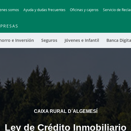
Skip
enes somos
Ayuda y dudas frecuentes
Oficinas y cajeros
Servicio de Recl
to
main
contentt
PRESAS
horro e Inversión
Seguros
Jóvenes e Infantil
Banca Digita
CAIXA RURAL D´ALGEMESÍ
Ley de Crédito Inmobiliario