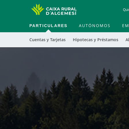
Qui
PARTICULARES
AUTÓNOMOS
EM
Cuentas y Tarjetas
Hipotecas y Préstamos
A
Cargando
contenido,
por
favor
espere...