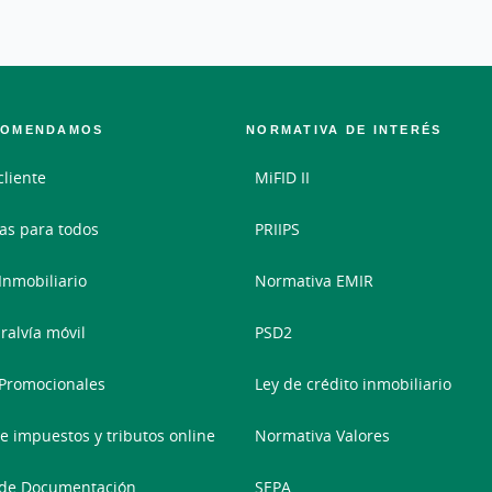
COMENDAMOS
NORMATIVA DE INTERÉS
cliente
MiFID II
as para todos
PRIIPS
 Inmobiliario
Normativa EMIR
ralvía móvil
PSD2
Promocionales
Ley de crédito inmobiliario
e impuestos y tributos online
Normativa Valores
 de Documentación
SEPA