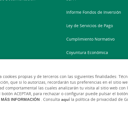
Informe Fondos de Inversión
Ley de Servicios de Pago
Cumplimiento Normativo
Coyuntura Económica
Accesibilidad
a cookies propias y de terceros con las siguientes finalidades: Té
n, que si lo autorizas, recordarán tus preferencias en el sitio web. 
ad comportamental las cuales analizarán tu visita al sitio web con l
el botón ACEPTAR, para rechazar o configurar puede pulsar el bot
MÁS INFORMACIÓN
. Consulta
aquí
la política de privacidad de G
s
Tipos de cambio
Aviso legal
Política de cookies
Ruralvía, Caja Rural d'Algemesí, 2026. Todos los derechos reserva