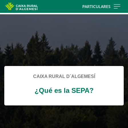
Skip
PARTICULARES
to
Cargando
main
contenido,
contentt
por
favor
espere...
CAIXA RURAL D´ALGEMESÍ
¿Qué es la SEPA?