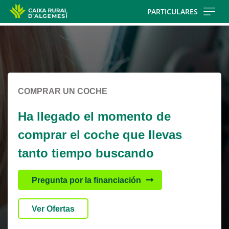
Skip
PARTICULARES
to
Cargando
main
contenido,
contentt
por
favor
espere...
COMPRAR UN COCHE
Ha llegado el momento de
comprar el coche que llevas
tanto tiempo buscando
Pregunta por la financiación
Ver Ofertas