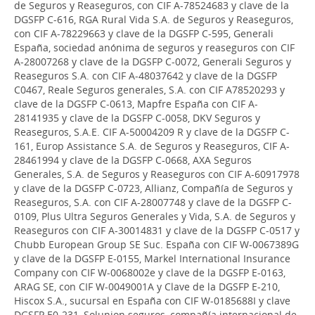
de Seguros y Reaseguros, con CIF A-78524683 y clave de la
DGSFP C-616, RGA Rural Vida S.A. de Seguros y Reaseguros,
con CIF A-78229663 y clave de la DGSFP C-595, Generali
España, sociedad anónima de seguros y reaseguros con CIF
A-28007268 y clave de la DGSFP C-0072, Generali Seguros y
Reaseguros S.A. con CIF A-48037642 y clave de la DGSFP
C0467, Reale Seguros generales, S.A. con CIF A78520293 y
clave de la DGSFP C-0613, Mapfre España con CIF A-
28141935 y clave de la DGSFP C-0058, DKV Seguros y
Reaseguros, S.A.E. CIF A-50004209 R y clave de la DGSFP C-
161, Europ Assistance S.A. de Seguros y Reaseguros, CIF A-
28461994 y clave de la DGSFP C-0668, AXA Seguros
Generales, S.A. de Seguros y Reaseguros con CIF A-60917978
y clave de la DGSFP C-0723, Allianz, Compañía de Seguros y
Reaseguros, S.A. con CIF A-28007748 y clave de la DGSFP C-
0109, Plus Ultra Seguros Generales y Vida, S.A. de Seguros y
Reaseguros con CIF A-30014831 y clave de la DGSFP C-0517 y
Chubb European Group SE Suc. España con CIF W-0067389G
y clave de la DGSFP E-0155, Markel International Insurance
Company con CIF W-0068002e y clave de la DGSFP E-0163,
ARAG SE, con CIF W-0049001A y Clave de la DGSFP E-210,
Hiscox S.A., sucursal en España con CIF W-0185688I y clave
DGSFP E0-231, Solunion seguros, compañía internacional de