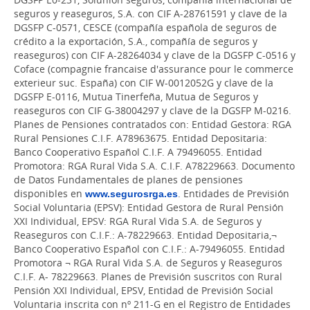
seguros y reaseguros, S.A. con CIF A-28761591 y clave de la
DGSFP C-0571, CESCE (compañía española de seguros de
crédito a la exportación, S.A., compañía de seguros y
reaseguros) con CIF A-28264034 y clave de la DGSFP C-0516 y
Coface (compagnie francaise d'assurance pour le commerce
exterieur suc. España) con CIF W-0012052G y clave de la
DGSFP E-0116, Mutua Tinerfeña, Mutua de Seguros y
reaseguros con CIF G-38004297 y clave de la DGSFP M-0216.
Planes de Pensiones contratados con: Entidad Gestora: RGA
Rural Pensiones C.I.F. A78963675. Entidad Depositaria:
Banco Cooperativo Español C.I.F. A 79496055. Entidad
Promotora: RGA Rural Vida S.A. C.I.F. A78229663. Documento
de Datos Fundamentales de planes de pensiones
disponibles en
www.segurosrga.es
. Entidades de Previsión
Social Voluntaria (EPSV): Entidad Gestora de Rural Pensión
XXI Individual, EPSV: RGA Rural Vida S.A. de Seguros y
Reaseguros con C.I.F.: A-78229663. Entidad Depositaria,¬
Banco Cooperativo Español con C.I.F.: A-79496055. Entidad
Promotora ¬ RGA Rural Vida S.A. de Seguros y Reaseguros
C.I.F. A- 78229663. Planes de Previsión suscritos con Rural
Pensión XXI Individual, EPSV, Entidad de Previsión Social
Voluntaria inscrita con nº 211-G en el Registro de Entidades