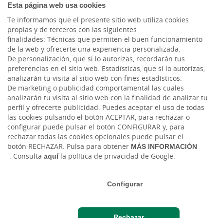
Esta página web usa cookies
Blog ruralvía
Te informamos que el presente sitio web utiliza cookies
propias y de terceros con las siguientes
Blog Joven In
finalidades: Técnicas que permiten el buen funcionamiento
de la web y ofrecerte una experiencia personalizada.
Cambio de moneda Global Exchange
De personalización, que si lo autorizas, recordarán tus
preferencias en el sitio web. Estadísticas, que si lo autorizas,
analizarán tu visita al sitio web con fines estadísticos.
De marketing o publicidad comportamental las cuales
analizarán tu visita al sitio web con la finalidad de analizar tu
perfil y ofrecerte publicidad. Puedes aceptar el uso de todas
las cookies pulsando el botón ACEPTAR, para rechazar o
configurar puede pulsar el botón CONFIGURAR y, para
rechazar todas las cookies opcionales puede pulsar el
Tablón de anuncios
Tipos de cambio
Aviso legal
Política de cookies
botón RECHAZAR. Pulsa para obtener
MÁS INFORMACIÓN
Protección de datos
. Consulta
aquí
la política de privacidad de Google.
Ⓒ Ruralvía, Caja Rural d'Algemesí, 2026. Todos los derechos reservados
Configurar
Rechazar