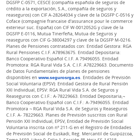
DGSFP C-0571, CESCE (compañía española de seguros de
crédito a la exportación, S.A., compañía de seguros y
reaseguros) con CIF A-28264034 y clave de la DGSFP C-0516 y
Coface (compagnie francaise d'assurance pour le commerce
exterieur suc. España) con CIF W-0012052G y clave de la
DGSFP E-0116, Mutua Tinerfeña, Mutua de Seguros y
reaseguros con CIF G-38004297 y clave de la DGSFP M-0216.
Planes de Pensiones contratados con: Entidad Gestora: RGA
Rural Pensiones C.I.F. A78963675. Entidad Depositaria:
Banco Cooperativo Español C.I.F. A 79496055. Entidad
Promotora: RGA Rural Vida S.A. C.I.F. A78229663. Documento
de Datos Fundamentales de planes de pensiones
disponibles en
www.segurosrga.es
. Entidades de Previsión
Social Voluntaria (EPSV): Entidad Gestora de Rural Pensión
XXI Individual, EPSV: RGA Rural Vida S.A. de Seguros y
Reaseguros con C.I.F.: A-78229663. Entidad Depositaria,¬
Banco Cooperativo Español con C.I.F.: A-79496055. Entidad
Promotora ¬ RGA Rural Vida S.A. de Seguros y Reaseguros
C.I.F. A- 78229663. Planes de Previsión suscritos con Rural
Pensión XXI Individual, EPSV, Entidad de Previsión Social
Voluntaria inscrita con nº 211-G en el Registro de Entidades
de Previsión Social de Euskadi, Reg. Mercantil de Guipúzcoa,
Tomo 1693, Libro 0, Folio 1, Sección 8ª, Hoja SS-14218,