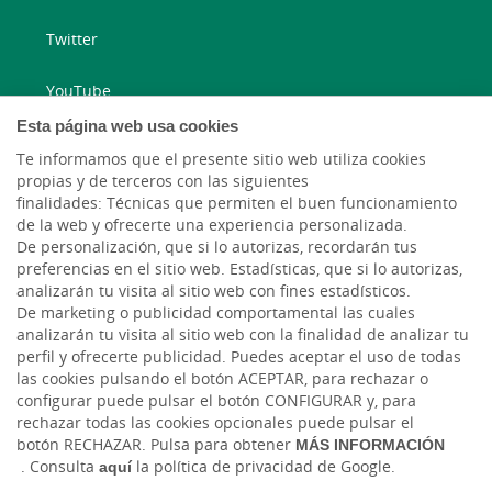
Twitter
YouTube
Esta página web usa cookies
Blog ruralvía
Te informamos que el presente sitio web utiliza cookies
propias y de terceros con las siguientes
Blog Joven In
finalidades: Técnicas que permiten el buen funcionamiento
de la web y ofrecerte una experiencia personalizada.
Cambio de moneda Global Exchange
De personalización, que si lo autorizas, recordarán tus
preferencias en el sitio web. Estadísticas, que si lo autorizas,
analizarán tu visita al sitio web con fines estadísticos.
De marketing o publicidad comportamental las cuales
analizarán tu visita al sitio web con la finalidad de analizar tu
perfil y ofrecerte publicidad. Puedes aceptar el uso de todas
las cookies pulsando el botón ACEPTAR, para rechazar o
configurar puede pulsar el botón CONFIGURAR y, para
rechazar todas las cookies opcionales puede pulsar el
Tablón de anuncios
Tipos de cambio
Aviso legal
Política de cookies
botón RECHAZAR. Pulsa para obtener
MÁS INFORMACIÓN
Protección de datos
. Consulta
aquí
la política de privacidad de Google.