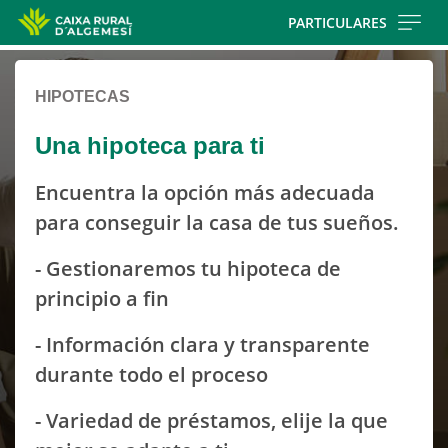
Skip
PARTICULARES
to
Cargando
main
contenido,
contentt
HIPOTECAS
por
favor
Una hipoteca para ti
espere...
Encuentra la opción más adecuada
para conseguir la casa de tus sueños.
- Gestionaremos tu hipoteca de
principio a fin
- Información clara y transparente
durante todo el proceso
- Variedad de préstamos, elije la que