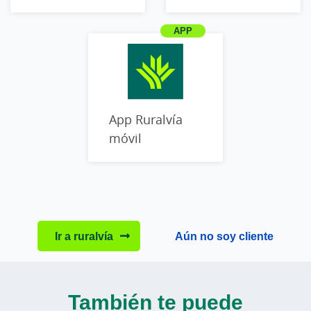
App Ruralvía
móvil
Ir a ruralvía
Aún no soy cliente
También te puede