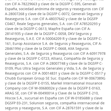
con CIF A-78229663 y clave de la DGSFP C-595, Generali
España, sociedad anónima de seguros y reaseguros con CIF
A-28007268 y clave de la DGSFP C-0072, Generali Seguros y
Reaseguros S.A. con CIF A-48037642 y clave de la DGSFP
C0467, Reale Seguros generales, S.A. con CIF A78520293 y
clave de la DGSFP C-0613, Mapfre España con CIF A-
28141935 y clave de la DGSFP C-0058, DKV Seguros y
Reaseguros, S.A.E. CIF A-50004209 R y clave de la DGSFP C-
161, Europ Assistance S.A. de Seguros y Reaseguros, CIF A-
28461994 y clave de la DGSFP C-0668, AXA Seguros
Generales, S.A. de Seguros y Reaseguros con CIF A-60917978
y clave de la DGSFP C-0723, Allianz, Compañía de Seguros y
Reaseguros, S.A. con CIF A-28007748 y clave de la DGSFP C-
0109, Plus Ultra Seguros Generales y Vida, S.A. de Seguros y
Reaseguros con CIF A-30014831 y clave de la DGSFP C-0517 y
Chubb European Group SE Suc. España con CIF W-0067389G
y clave de la DGSFP E-0155, Markel International Insurance
Company con CIF W-0068002e y clave de la DGSFP E-0163,
ARAG SE, con CIF W-0049001A y Clave de la DGSFP E-210,
Hiscox S.A., sucursal en España con CIF W-0185688I y clave
DGSFP E0-231, Solunion seguros, compañía internacional de
seguros y reaseguros, S.A. con CIF A-28761591 y clave de la